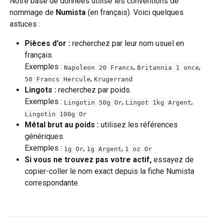
Notre base de données utilise les conventions de 
nommage de 
Numista
 (en français). Voici quelques 
astuces :
Pièces d'or :
 recherchez par leur nom usuel en 
français.
Exemples : 
, 
, 
Napoleon 20 Francs
Britannia 1 once
, 
50 Francs Hercule
Krugerrand
Lingots :
 recherchez par poids.
Exemples : 
, 
, 
Lingotin 50g Or
Lingot 1kg Argent
Lingotin 100g Or
Métal brut au poids :
 utilisez les références 
génériques.
Exemples : 
, 
, 
1g Or
1g Argent
1 oz Or
Si vous ne trouvez pas votre actif,
 essayez de 
copier-coller le nom exact depuis la fiche Numista 
correspondante.