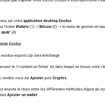
simple que d'ajouter votre Bitcoin Exodus à votre patrimoine Finar
ous sur votre 
application desktop Exodus
ur l'icône 
Wallets
 (1) -> 
Bitcoin
 (2) -> le menu de gestion en haut
 xpub
" (4).
r exodus-exports.zip sera téléchargé
sez-le. Il contient un fichier .txt dans lequel se trouve votre cl
y, rendez-vous sur 
Ajouter
 puis 
Cryptos
. 
z ensuite le choix entre les différentes méthodes d'ajout de cry
nnez 
Ajouter un wallet
.