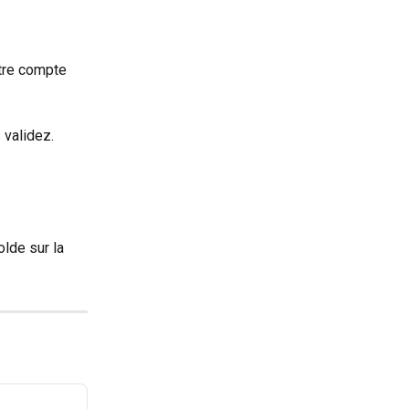
tre compte 
s validez.
lde sur la 