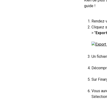
Rien de plus 
guide !
Rendez-v
Cliquez s
> "
Export
Un fichie
Décompres
Sur Finar
Vous aure
Sélectio