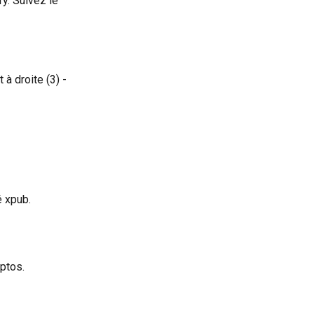
y. Suivez le 
 à droite (3) -
é xpub.
ptos. 