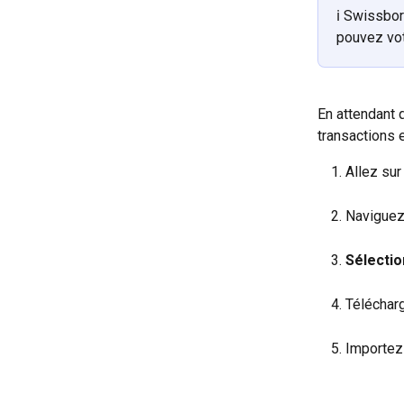
ℹ️ Swissbo
pouvez vot
En attendant 
transactions 
Allez sur 
Naviguez
Sélectio
Télécharg
Importez 