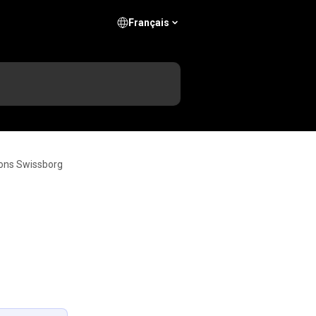
Français
ions Swissborg