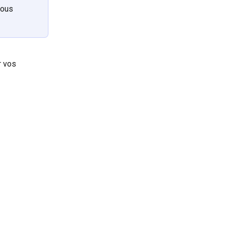
vous 
r vos 